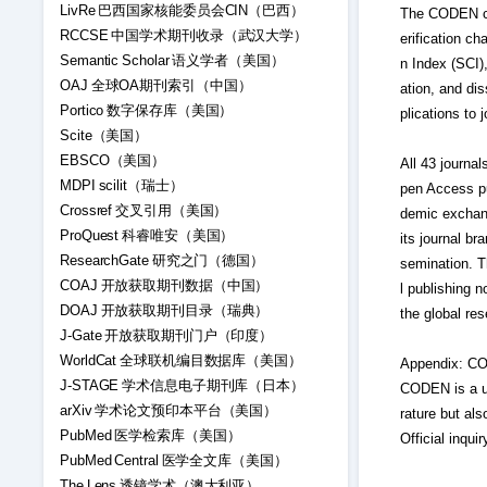
LivRe 巴西国家核能委员会CIN（巴西）
The CODEN con
RCCSE 中国学术期刊收录（武汉大学）
erification c
Semantic Scholar 语义学者（美国）
n Index (SCI)
OAJ 全球OA期刊索引（中国）
ation, and dis
Portico 数字保存库（美国）
plications to 
Scite（美国）
EBSCO（美国）
All 43 journ
MDPI scilit（瑞士）
pen Access pu
Crossref 交叉引用（美国）
demic exchang
ProQuest 科睿唯安（美国）
its journal br
ResearchGate 研究之门（德国）
semination. 
COAJ 开放获取期刊数据（中国）
l publishing n
DOAJ 开放获取期刊目录（瑞典）
the global re
J-Gate 开放获取期刊门户（印度）
WorldCat 全球联机编目数据库（美国）
Appendix: CO
J-STAGE 学术信息电子期刊库（日本）
CODEN is a uni
arXiv 学术论文预印本平台（美国）
rature but als
PubMed 医学检索库（美国）
Official inqu
PubMed Central 医学全文库（美国）
The Lens 透镜学术（澳大利亚）