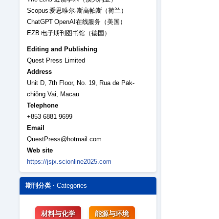
Scopus 爱思唯尔·斯高帕斯（荷兰）
ChatGPT OpenAI在线服务（美国）
EZB 电子期刊图书馆（德国）
Editing and Publishing
Quest Press Limited
Address
Unit D, 7th Floor, No. 19, Rua de Pa̍k-
chiông Vai, Macau
Telephone
+853 6881 9699
Email
QuestPress@hotmail.com
Web site
https://jsjx.scionline2025.com
期刊分类 ·
Categories
材料与化学
能源与环境