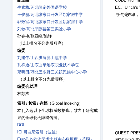
CODEN代码
副主编
EC、Ulri
牛素格/河北保定外国语学校
与传播效率，
王俊丽/河北张家口开发区姚家房中学
郭致富/河北张家口开发区姚家房中学
刘敏/河北阳原县第三实验小学
孙春艳/张亚峰/姚静
（以上排名不分先后顺序）
编委
刘建伟/山西洪洞县山焦中学
孔祥通/山东曲阜远东职业技术学院
邓明田/湖北巴东野三关镇民族中心小学
（以上排名不分先后顺序）
编委会助理
林苏杰
索引
/
检索
/
存档
（Global Indexing）
本刊入选以下全球权威数据库，致力于研究成
果的全球化无障碍传播。
DOI
ICI 哥白尼索引（波兰）
QUEST P
EuroPub 欧洲学术出版中心数据库（英国）