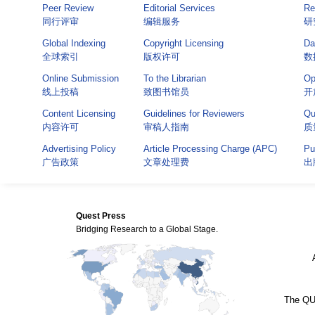
Peer Review
Editorial Services
Re
同行评审
编辑服务
研
Global Indexing
Copyright Licensing
Da
全球索引
版权许可
数
Online Submission
To the Librarian
Op
线上投稿
致图书馆员
开
Content Licensing
Guidelines for Reviewers
Qu
内容许可
审稿人指南
质
Advertising Policy
Article Processing Charge (APC)
Pu
广告政策
文章处理费
出
Quest Press
Bridging Research to a Global Stage.
The QUE