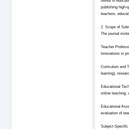
trends in educati
publishing high-q
teachers, educat
2. Scope of Sub
The journal invit
Teacher Professi
innovations in pr
Curriculum and T
learning), resea
Educational Techn
online teaching,
Educational Ass
evaluation of te
Subject-Specific