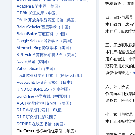
投稿系统： 请
Academia 学术界（美国）
CJWK 长江文库（中国）
四、目标与愿景
OALib 开放存取资源图书馆（美国）
本刊致力于成为
Baidu Scholar 百度学术（中国）
术社群，鼓励学
Baidu Baike 百度百科（中国）
Google Scholar 谷歌学术（美国）
五、开放获取政
Microsoft Bing 微软学术（美国）
本刊严格遵循金色
SPI-Hub™ 范德比尔特大学（美国）
用户在合法、非
Naver 搜遍（韩国）
或其使用方式的
Yahoo! Search（美国）
协议详情请见：
h
ESJI 欧亚科学期刊索引（哈萨克斯坦）
ResearchBib 研究者索引（日本）
六、许可协议
KIND CONGRESS（阿塞拜疆）
作者向本刊投稿即
Sci Online 科学在线（中国澳门）
议条款、恰当引
ASCI 亚洲科学引文索引（美国）
SJIF 科学期刊索引（印度）
七、索引与收录
RJIF 研究期刊影响因子
本刊正积极推进
SCRIBD 在线图书馆（美国）
CiteFactor 指标与信任索引（印度）