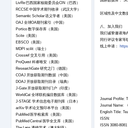
国际数据库： Science
LivRe 巴西国家核能委员会CIN（巴西）
RCCSE 中国学术期刊收录（武汉大学）
区域性及中文数
Semantic Scholar 语义学者（美国）
OAJ 全球OA期刊索引（中国）
八、加入我们
Portico 数字保存库（美国）
我们诚挚邀请海
Scite（美国）
同行评议专家等
EBSCO（美国）
线上申请：
http
MDPI scilit（瑞士）
Crossref 交叉引用（美国）
ProQuest 科睿唯安（美国）
ResearchGate 研究之门（德国）
COAJ 开放获取期刊数据（中国）
DOAJ 开放获取期刊目录（瑞典）
J-Gate 开放获取期刊门户（印度）
WorldCat 全球联机编目数据库（美国）
Journal Profile:
J-STAGE 学术信息电子期刊库（日本）
Journal Na
arXiv 学术论文预印本平台（美国）
English Title: T
PubMed 医学检索库（美国）
ISSN:
PubMed Central 医学全文库（美国）
ISSN 3080-8081 (
The Lens 透镜学术（澳大利亚）