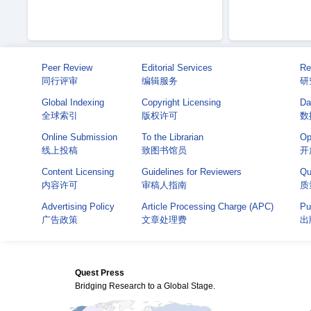
Peer Review
Editorial Services
Re
同行评审
编辑服务
研
Global Indexing
Copyright Licensing
Da
全球索引
版权许可
数
Online Submission
To the Librarian
Op
线上投稿
致图书馆员
开
Content Licensing
Guidelines for Reviewers
Qu
内容许可
审稿人指南
质
Advertising Policy
Article Processing Charge (APC)
Pu
广告政策
文章处理费
出
Quest Press
Bridging Research to a Global Stage.