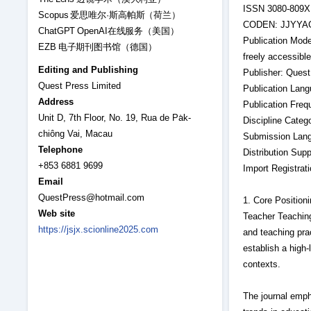
ISSN 3080-809X 
Scopus 爱思唯尔·斯高帕斯（荷兰）
CODEN: JJYYAG 
ChatGPT OpenAI在线服务（美国）
Publication Mode
EZB 电子期刊图书馆（德国）
freely accessible
Editing and Publishing
Publisher: Quest
Quest Press Limited
Publication Lang
Address
Publication Freq
Unit D, 7th Floor, No. 19, Rua de Pa̍k-
Discipline Categ
chiông Vai, Macau
Submission Langu
Telephone
Distribution Sup
+853 6881 9699
Import Registra
Email
QuestPress@hotmail.com
1. Core Position
Web site
Teacher Teaching
https://jsjx.scionline2025.com
and teaching prac
establish a high
contexts.
The journal empha