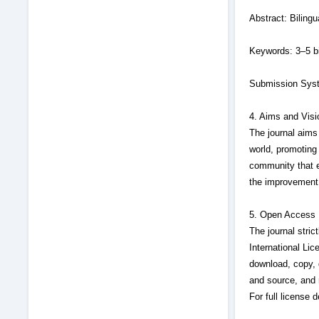
Abstract: Biling
Keywords: 3–5 bi
Submission Syste
4. Aims and Visi
The journal aims
world, promoting 
community that en
the improvement 
5. Open Access 
The journal stri
International Lic
download, copy, d
and source, and 
For full license d