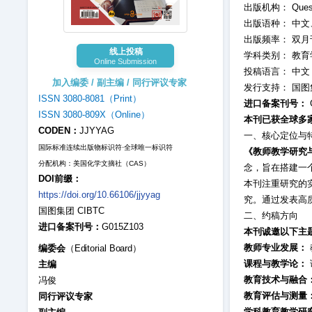
出版机构： Quest P
出版语种： 中文
出版频率： 双月
线上投稿
学科类别： 教
Online Submission
投稿语言： 中
加入编委 / 副主编 / 同行评议专家
发行支持： 国图
ISSN 3080-8081（Print）
进口备案刊号：
ISSN 3080-809X（Online）
本刊已获全球多
CODEN：
JJYYAG
一、核心定位与
国际标准连续出版物标识符·全球唯一标识符
《教师教学研究
分配机构：美国化学文摘社（CAS）
念，旨在搭建一
DOI前缀：
本刊注重研究的
https://doi.org/10.66106/jjyyag
究。通过发表高
国图集团 CIBTC
二、约稿方向
进口备案刊号：
G015Z103
本刊诚邀以下主
教师专业发展：
编委会
（Editorial Board）
课程与教学论：
主编
教育技术与融合
冯俊
教育评估与测量
同行评议专家
学科教育教学研