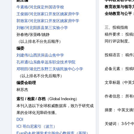
副主编
教育政策与领导
牛素格/河北保定外国语学校
全纳教育与公平
王俊丽/河北张家口开发区姚家房中学
郭致富/河北张家口开发区姚家房中学
三、投稿指南
刘敏/河北阳原县第三实验小学
稿件要求： 投
孙春艳/张亚峰/姚静
同行评议制度。
（以上排名不分先后顺序）
编委
投稿语言： 稿
刘建伟/山西洪洞县山焦中学
孔祥通/山东曲阜远东职业技术学院
必备元素： 投
邓明田/湖北巴东野三关镇民族中心小学
（以上排名不分先后顺序）
文章标题（中英
编委会助理
林苏杰
作者信息： 所
索引
/
检索
/
存档
（Global Indexing）
本刊入选以下全球权威数据库，致力于研究成
摘要： 中英文
果的全球化无障碍传播。
DOI
关键词： 3-5
ICI 哥白尼索引（波兰）
EuroPub 欧洲学术出版中心数据库（英国）