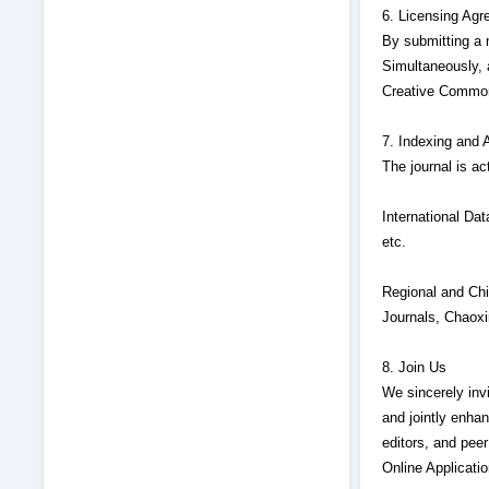
6. Licensing Ag
By submitting a m
Simultaneously, a
Creative Commons
7. Indexing and 
The journal is a
International D
etc.
Regional and Chi
Journals, Chaoxi
8. Join Us
We sincerely invi
and jointly enha
editors, and peer
Online Applicati