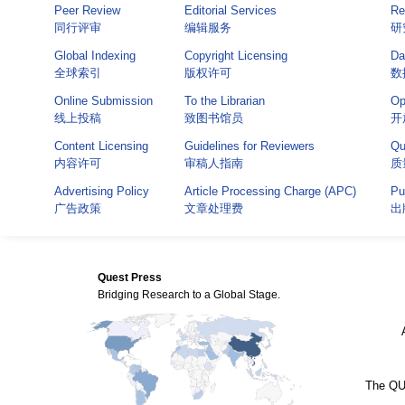
Peer Review
Editorial Services
Re
同行评审
编辑服务
研
Global Indexing
Copyright Licensing
Da
全球索引
版权许可
数
Online Submission
To the Librarian
Op
线上投稿
致图书馆员
开
Content Licensing
Guidelines for Reviewers
Qu
内容许可
审稿人指南
质
Advertising Policy
Article Processing Charge (APC)
Pu
广告政策
文章处理费
出
Quest Press
Bridging Research to a Global Stage.
The QUE