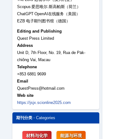
Scopus 爱思唯尔·斯高帕斯（荷兰）
ChatGPT OpenAI在线服务（美国）
EZB 电子期刊图书馆（德国）
Editing and Publishing
Quest Press Limited
Address
Unit D, 7th Floor, No. 19, Rua de Pa̍k-
chiông Vai, Macau
Telephone
+853 6881 9699
Email
QuestPress@hotmail.com
Web site
https://jsjx.scionline2025.com
期刊分类 ·
Categories
材料与化学
能源与环境