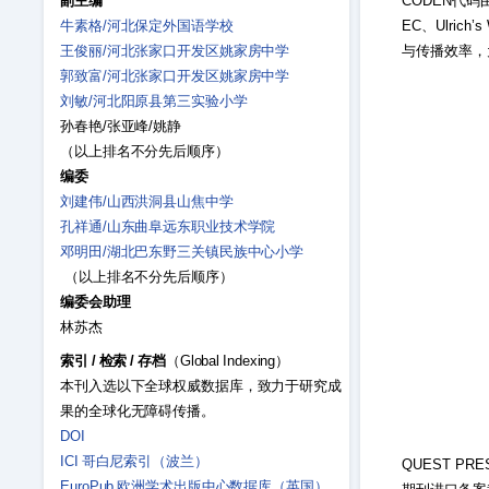
CODEN代码
副主编
EC、Ulri
牛素格/河北保定外国语学校
与传播效率，
王俊丽/河北张家口开发区姚家房中学
郭致富/河北张家口开发区姚家房中学
刘敏/河北阳原县第三实验小学
孙春艳/张亚峰/姚静
（以上排名不分先后顺序）
编委
刘建伟/山西洪洞县山焦中学
孔祥通/山东曲阜远东职业技术学院
邓明田/湖北巴东野三关镇民族中心小学
（以上排名不分先后顺序）
编委会助理
林苏杰
索引
/
检索
/
存档
（Global Indexing）
本刊入选以下全球权威数据库，致力于研究成
果的全球化无障碍传播。
DOI
ICI 哥白尼索引（波兰）
QUEST P
EuroPub 欧洲学术出版中心数据库（英国）