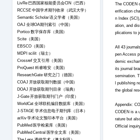
LivRe 巴西国家核能委员会CIN（巴西）
The CODEN con
RCCSE 中国学术期刊收录（武汉大学）
erification c
Semantic Scholar 语义学者（美国）
n Index (SCI)
OAJ 全球OA期刊索引（中国）
ation, and dis
Portico 数字保存库（美国）
plications to 
Scite（美国）
EBSCO（美国）
All 43 journ
MDPI scilit（瑞士）
pen Access pu
Crossref 交叉引用（美国）
demic exchang
ProQuest 科睿唯安（美国）
its journal br
ResearchGate 研究之门（德国）
semination. 
COAJ 开放获取期刊数据（中国）
l publishing n
DOAJ 开放获取期刊目录（瑞典）
the global re
J-Gate 开放获取期刊门户（印度）
WorldCat 全球联机编目数据库（美国）
Appendix: CO
J-STAGE 学术信息电子期刊库（日本）
CODEN is a uni
arXiv 学术论文预印本平台（美国）
rature but als
PubMed 医学检索库（美国）
Official inqu
PubMed Central 医学全文库（美国）
The Lens 透镜学术（澳大利亚）