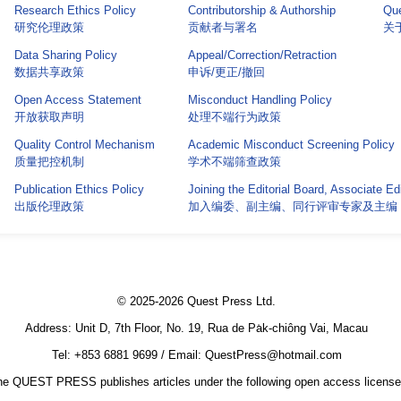
Research Ethics Policy
Contributorship & Authorship
Que
研究伦理政策
贡献者与署名
关于 
Data Sharing Policy
Appeal/Correction/Retraction
数据共享政策
申诉/更正/撤回
Open Access Statement
Misconduct Handling Policy
开放获取声明
处理不端行为政策
Quality Control Mechanism
Academic Misconduct Screening Policy
质量把控机制
学术不端筛查政策
Publication Ethics Policy
Joining the Editorial Board, Associate Ed
出版伦理政策
加入编委、副主编、同行评审专家及主编
© 2025-2026 Quest Press Ltd.
Address: Unit D, 7th Floor, No. 19, Rua de Pa̍k-chiông Vai, Macau
Tel: +853 6881 9699 / Email: QuestPress@hotmail.com
e QUEST PRESS publishes articles under the following open access license