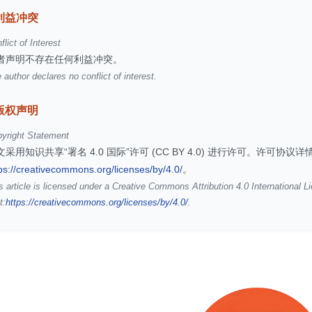
利益冲突
flict of Interest
者声明不存在任何利益冲突。
 author declares no conflict of interest.
版权声明
yright Statement
文采用知识共享“署名 4.0 国际”许可 (CC BY 4.0) 进行许可。许可协议
ps://creativecommons.org/licenses/by/4.0/
。
s article is licensed under a Creative Commons Attribution 4.0 International L
t:
https://creativecommons.org/licenses/by/4.0/
.