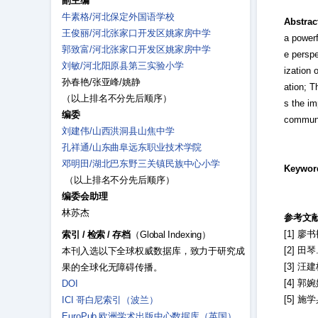
副主编
牛素格/河北保定外国语学校
Abstrac
王俊丽/河北张家口开发区姚家房中学
a powerf
郭致富/河北张家口开发区姚家房中学
e perspe
刘敏/河北阳原县第三实验小学
ization 
孙春艳/张亚峰/姚静
ation; T
（以上排名不分先后顺序）
s the im
编委
communic
刘建伟/山西洪洞县山焦中学
孔祥通/山东曲阜远东职业技术学院
邓明田/湖北巴东野三关镇民族中心小学
Keywor
（以上排名不分先后顺序）
编委会助理
林苏杰
参考文
[1] 廖
索引
/
检索
/
存档
（Global Indexing）
[2] 
本刊入选以下全球权威数据库，致力于研究成
[3] 汪
果的全球化无障碍传播。
[4] 郭
DOI
[5] 施
ICI 哥白尼索引（波兰）
EuroPub 欧洲学术出版中心数据库（英国）