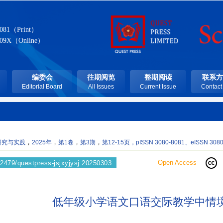
8081（Print）
809X（Online）
编委会
往期阅览
整期阅读
联系方
Editorial Board
All Issues
Current Issue
Contact
，
，
，
，
研究与实践
2025年
第1卷
第3期
第12-15页
，pISSN 3080-8081、eISSN 3080
Open Access
2479/questpress-jsjxyjysj.20250303
低年级小学语文口语交际教学中情