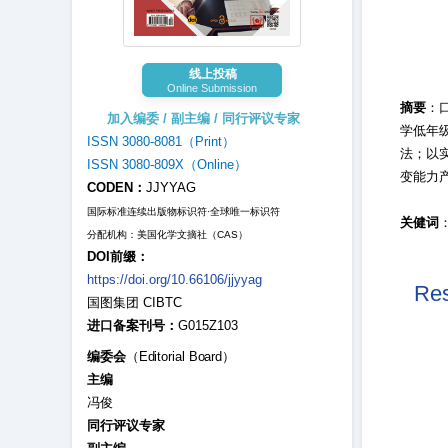
线上投稿
Online Submission
摘要
：
加入编委 / 副主编 / 同行评议专家
学低年
ISSN 3080-8081（Print）
法；以
ISSN 3080-809X（Online）
变能力
CODEN：
JJYYAG
国际标准连续出版物标识符·全球唯一标识符
关健词
分配机构：美国化学文摘社（CAS）
DOI前缀：
https://doi.org/10.66106/jjyyag
Res
国图集团 CIBTC
进口备案刊号：
G015Z103
编委会
（Editorial Board）
主编
冯俊
同行评议专家