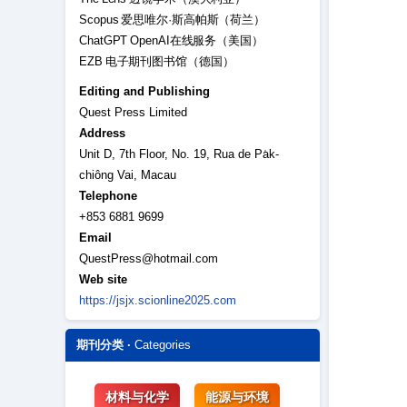
Scopus 爱思唯尔·斯高帕斯（荷兰）
ChatGPT OpenAI在线服务（美国）
EZB 电子期刊图书馆（德国）
Editing and Publishing
Quest Press Limited
Address
Unit D, 7th Floor, No. 19, Rua de Pa̍k-
chiông Vai, Macau
Telephone
+853 6881 9699
Email
QuestPress@hotmail.com
Web site
https://jsjx.scionline2025.com
期刊分类 ·
Categories
材料与化学
能源与环境