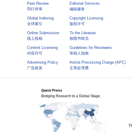
Peer Review
Editorial Services
同行评审
编辑服务
Global Indexing
Copyright Licensing
全球索引
版权许可
Online Submission
To the Librarian
线上投稿
致图书馆员
Content Licensing
Guidelines for Reviewers
内容许可
审稿人指南
Advertising Policy
Article Processing Charge (APC)
广告政策
文章处理费
Quest Press
Bridging Research to a Global Stage.
Th