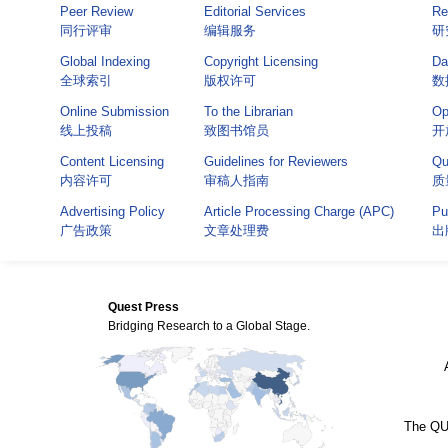
Peer Review
Editorial Services
Re
同行评审
编辑服务
研
Global Indexing
Copyright Licensing
Da
全球索引
版权许可
数
Online Submission
To the Librarian
Op
线上投稿
致图书馆员
开
Content Licensing
Guidelines for Reviewers
Qu
内容许可
审稿人指南
质
Advertising Policy
Article Processing Charge (APC)
Pu
广告政策
文章处理费
出
Quest Press
Bridging Research to a Global Stage.
The QUE