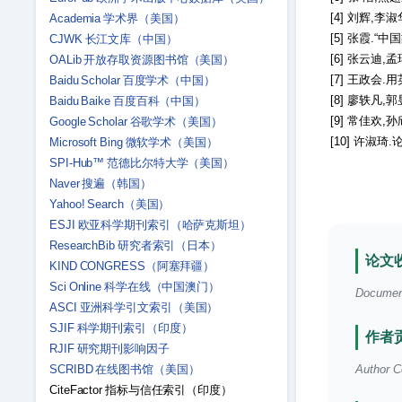
[4] 刘辉,李
Academia 学术界（美国）
[5] 张霞.“中
CJWK 长江文库（中国）
[6] 张云迪,
OALib 开放存取资源图书馆（美国）
[7] 王政会.用
Baidu Scholar 百度学术（中国）
[8] 廖轶凡,
Baidu Baike 百度百科（中国）
[9] 常佳欢,
Google Scholar 谷歌学术（美国）
[10] 许淑琦
Microsoft Bing 微软学术（美国）
SPI-Hub™ 范德比尔特大学（美国）
Naver 搜遍（韩国）
Yahoo! Search（美国）
ESJI 欧亚科学期刊索引（哈萨克斯坦）
ResearchBib 研究者索引（日本）
论文收
KIND CONGRESS（阿塞拜疆）
Sci Online 科学在线（中国澳门）
Document 
ASCI 亚洲科学引文索引（美国）
SJIF 科学期刊索引（印度）
作者贡
RJIF 研究期刊影响因子
SCRIBD 在线图书馆（美国）
Author Co
CiteFactor 指标与信任索引（印度）