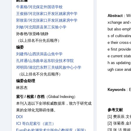
副主编
牛素格/河北保定外国语学校
王俊丽/河北张家口开发区姚家房中学
Abstract
：With
郭致富/河北张家口开发区姚家房中学
xchange and c
刘敏/河北阳原县第三实验小学
but also emph
孙春艳/张亚峰/姚静
s of cultivat
（以上排名不分先后顺序）
e their cross-
编委
e first provi
刘建伟/山西洪洞县山焦中学
e current sta
孔祥通/山东曲阜远东职业技术学院
h as updating
邓明田/湖北巴东野三关镇民族中心小学
ugh case analy
（以上排名不分先后顺序）
编委会助理
林苏杰
Keywords
: E
索引
/
检索
/
存档
（Global Indexing）
本刊入选以下全球权威数据库，致力于研究成
参考文献
果的全球化无障碍传播。
[1] 樊辰辰.
DOI
[2] 张菊香,
ICI 哥白尼索引（波兰）
[3] 张 洁,
EuroPub 欧洲学术出版中心数据库（英国）