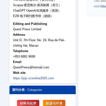
This arti
Scopus 爱思唯尔·斯高帕斯（荷兰）
visit:
http
ChatGPT OpenAI在线服务（美国）
EZB 电子期刊图书馆（德国）
Editing and Publishing
Quest Press Limited
Address
Unit D, 7th Floor, No. 19, Rua de Pa̍k-
chiông Vai, Macau
Telephone
+853 6881 9699
Email
QuestPress@hotmail.com
Web site
https://jsjx.scionline2025.com
期刊分类 ·
Categories
材料与化学
能源与环境