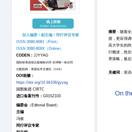
线上投稿
Online Submission
摘要
：随着全
加入编委 / 副主编 / 同行评议专家
授，更应强调
ISSN 3080-8081（Print）
高大学生的跨
ISSN 3080-809X（Online）
行概述，然后
CODEN：
JJYYAG
养策略，最后
国际标准连续出版物标识符·全球唯一标识符
分配机构：美国化学文摘社（CAS）
关健词
：英语
DOI前缀：
https://doi.org/10.66106/jjyyag
国图集团 CIBTC
On the
进口备案刊号：
G015Z103
编委会
（Editorial Board）
主编
冯俊
同行评议专家