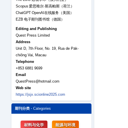
Scopus 爱思唯尔·斯高帕斯（荷兰）
ChatGPT OpenAI在线服务（美国）
EZB 电子期刊图书馆（德国）
Editing and Publishing
Quest Press Limited
Address
Unit D, 7th Floor, No. 19, Rua de Pa̍k-
chiông Vai, Macau
Telephone
+853 6881 9699
Email
QuestPress@hotmail.com
Web site
https://jsjx.scionline2025.com
期刊分类 ·
Categories
材料与化学
能源与环境