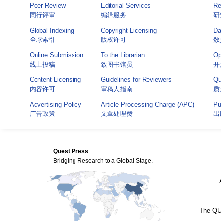
Peer Review
Editorial Services
Re
同行评审
编辑服务
研
Global Indexing
Copyright Licensing
Da
全球索引
版权许可
数
Online Submission
To the Librarian
Op
线上投稿
致图书馆员
开
Content Licensing
Guidelines for Reviewers
Qu
内容许可
审稿人指南
质
Advertising Policy
Article Processing Charge (APC)
Pu
广告政策
文章处理费
出
Quest Press
Bridging Research to a Global Stage.
The QUE