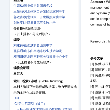
副主编
Abstract
：With
牛素格/河北保定外国语学校
management co
王俊丽/河北张家口开发区姚家房中学
ent System (MA
郭致富/河北张家口开发区姚家房中学
ses in comple
刘敏/河北阳原县第三实验小学
comings of tra
孙春艳/张亚峰/姚静
（以上排名不分先后顺序）
编委
Keywords
: M
刘建伟/山西洪洞县山焦中学
孔祥通/山东曲阜远东职业技术学院
邓明田/湖北巴东野三关镇民族中心小学
参考文献
（以上排名不分先后顺序）
[1] 陈默,杨
编委会助理
[2] 郑晓丽，
林苏杰
[3] 黄昌勤
4-56.
索引
/
检索
/
存档
（Global Indexing）
[4] 苏小红
本刊入选以下全球权威数据库，致力于研究成
[5] 游霖玮,
果的全球化无障碍传播。
[6] 刘鹂,高
DOI
[7] 魏群,涂
ICI 哥白尼索引（波兰）
[8] 王冬青
EuroPub 欧洲学术出版中心数据库（英国）